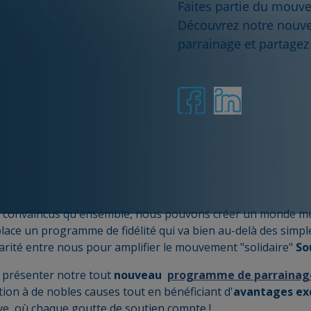
Faites partie du mouve
Découvrez notre nou
parrainage et partagez
convaincus qu'ensemble, nous pouvons créer un monde mei
lace un programme de fidélité qui va bien au-delà des simpl
darité entre nous pour amplifier le mouvement "solidaire"
So
 présenter notre tout
nouveau
programme de parrainag
tion à de nobles causes tout en bénéficiant d'
avantages exc
ive, où chaque goutte de soutien compte !