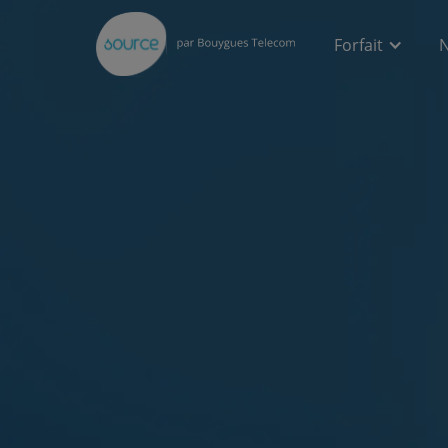
Forfait
N