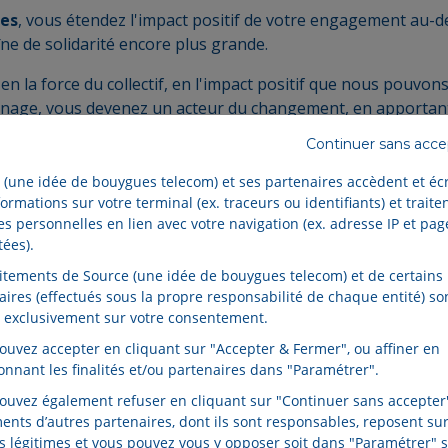
es
, vous étendez l'impact positif de votre engagement au-
îne de solidarité encore plus grande.
en la force du collectif, en l'impact positif que nous pouvon
age, vous devenez un acteur du changement, en apportant 
Continuer sans acc
nant pour amplifier
le mouvement solidaire Source
! Parra
 (une idée de bouygues telecom) et ses partenaires accèdent et éc
s avantages uniques à partager. Ensemble, nous pouvons faire
ormations sur votre terminal (ex. traceurs ou identifiants) et traite
.
s personnelles en lien avec votre navigation (ex. adresse IP et pag
tées).
er et à devenir un
Sourcier solidaire
? Découvrez dès maint
aitements de Source (une idée de bouygues telecom) et de certains
ternet et plongez dans cette aventure collective !
aires (effectués sous la propre responsabilité de chaque entité) so
 exclusivement sur votre consentement.
ant sur notre site et devenez un
Sourcier solidaire
!
ouvez accepter en cliquant sur "Accepter & Fermer", ou affiner en
ionnant les finalités et/ou partenaires dans "Paramétrer".
ouvez également refuser en cliquant sur "Continuer sans accepter"
ments d’autres partenaires, dont ils sont responsables, reposent sur
ts légitimes et vous pouvez vous y opposer soit dans "Paramétrer" s