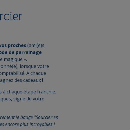
rcier
vos proches
(ami(e)s,
ode de parrainage
ode magique ».
onné(e), lorsque votre
comptabilisé. A chaque
 gagnez des cadeaux !
 à chaque étape franchie.
iques, signe de votre
èrement le badge "Sourcier en
es encore plus incroyables !