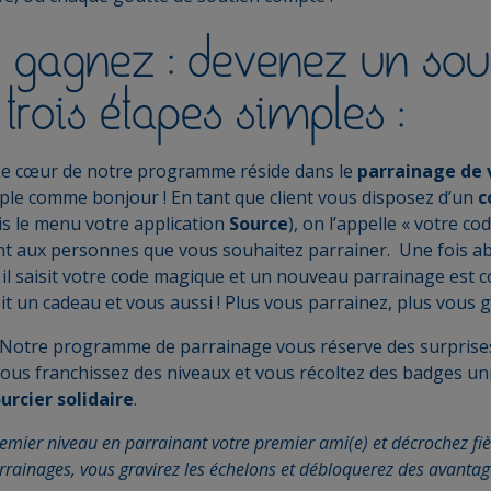
t gagnez : devenez un sou
 trois étapes simples :
 Le cœur de notre programme réside dans le
parrainage de 
imple comme bonjour ! En tant que client vous disposez d’un
c
is le menu votre application
Source
), on l’appelle « votre c
 aux personnes que vous souhaitez parrainer. Une fois ab
IM, il saisit votre code magique et un nouveau parrainage est 
oit un cadeau et vous aussi ! Plus vous parrainez, plus vous
Notre programme de parrainage vous réserve des surprises
vous franchissez des niveaux et vous récoltez des badges un
urcier solidaire
.
remier niveau en parrainant votre premier ami(e) et décrochez fi
rrainages, vous gravirez les échelons et débloquerez des avantag