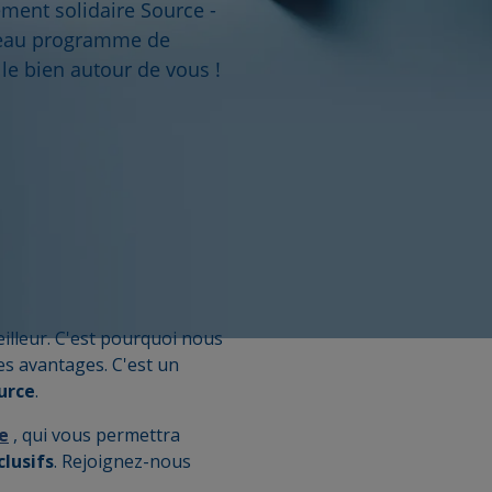
ment solidaire Source -
veau programme de
 le bien autour de vous !
lleur. C'est pourquoi nous
es avantages. C'est un
urce
.
e
, qui vous permettra
lusifs
. Rejoignez-nous