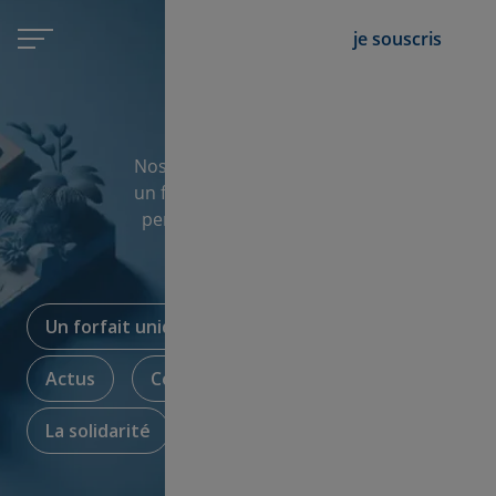
je souscris
le blog de source
Nos articles sur le forfait mobile Source :
un forfait unique sur le marché, qui vous
permet de soutenir les associations de
votre choix.
Un forfait unique
Empreinte carbone
Actus
Conseils & astuces
La solidarité