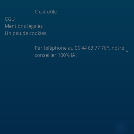
C'est utile
CGU
Mentions légales
Un peu de cookies
Par téléphone au 06 44 63 77 76*, notre
conseiller 100% IA !
De connaître votre code PUK
De savoir combien il vous reste de gigas sur votre
forfait ce mois-ci