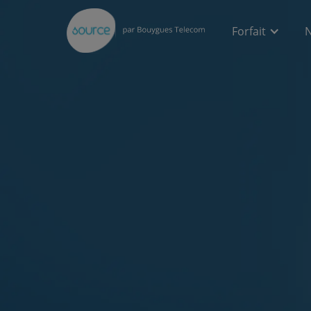
Forfait
N