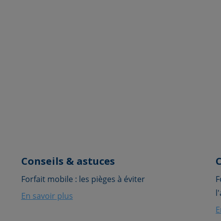
Conseils & astuces
C
Forfait mobile : les pièges à éviter
F
l
En savoir plus
E