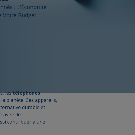
nnés : L'Économie
de Votre Budget
s, les
téléphones
a planète. Ces appareils,
lternative durable et
travers le
ssi contribuer à une