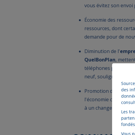
vous évitez son envoi
Économie des ressourc
ressources, dont certai
demande pour de nouvea
Diminution de l'
empre
QuelBonPlan
, metten
téléphones proposés p
neuf, soulignant l'imp
Source
des inf
Promotion de l'économi
donnée
l'économie circulaire, 
consul
à un changement vers
Les tr
parten
fondés
Vous p