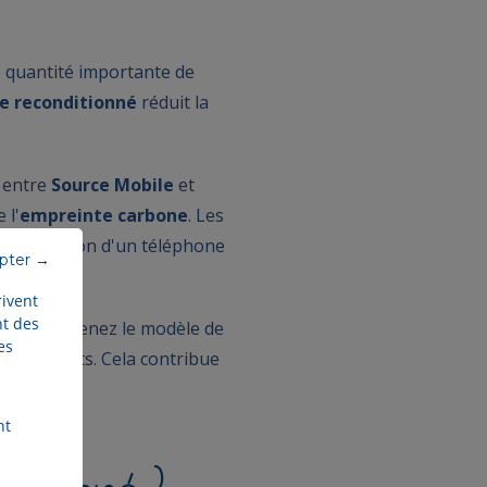
 quantité importante de
e reconditionné
réduit la
i entre
Source Mobile
et
 l'
empreinte carbone
. Les
a production d'un téléphone
epter →
rivent
nt des
 vous soutenez le modèle de
es
e les déchets. Cela contribue
nt