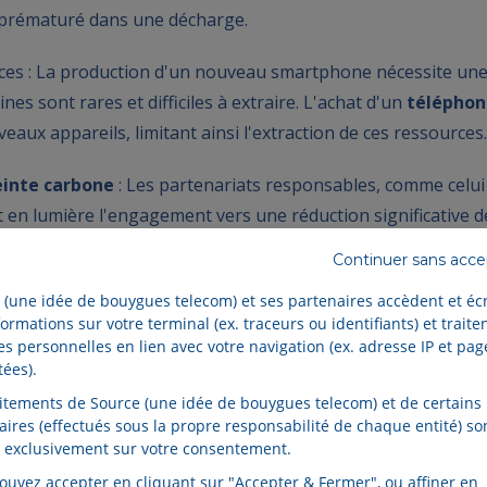
 prématuré dans une décharge.
es : La production d'un nouveau smartphone nécessite une
nes sont rares et difficiles à extraire. L'achat d'un
téléphon
ux appareils, limitant ainsi l'extraction de ces ressources.
inte carbone
: Les partenariats responsables, comme celu
t en lumière l'engagement vers une réduction significative de
ar QuelBonPlan sont jusqu'à 10 fois moins polluants que l
Continuer sans acc
act positif d'une telle démarche sur l'environnement.
 (une idée de bouygues telecom) et ses partenaires accèdent et éc
ormations sur votre terminal (ex. traceurs ou identifiants) et traite
e circulaire : En choisissant un
téléphone reconditionné
,
s personnelles en lien avec votre navigation (ex. adresse IP et pag
qui privilégie l'utilisation prolongée des produits et minimis
tées).
 des modes de consommation plus durables.
aitements de Source (une idée de bouygues telecom) et de certains
aires (effectués sous la propre responsabilité de chaque entité) so
 exclusivement sur votre consentement.
ouvez accepter en cliquant sur "Accepter & Fermer", ou affiner en