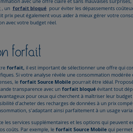
sommation avec une offre claire et sans mauvaises surprises,
t
, un
forfait bloqué
pour éviter les dépassements coûteux
it prix peut également vous aider à mieux gérer votre con
ion avec votre budget réel.
n forfait
tre
forfait,
il est important de sélectionner une offre qui co
cifiques. Si votre analyse révèle une consommation modérée
enses, le
forfait Source Mobile
pourrait être idéal. Propos
grande transparence avec un
forfait bloqué
évitant tout dé
avantageux pour ceux qui cherchent à maîtriser leur budget s
ssibilité d'acheter des recharges de données à un prix compét
onsommation, s'adaptant ainsi parfaitement à un usage variab
les services supplémentaires et les options qui peuvent en
os coûts. Par exemple, le
forfait Source Mobile
qui permet