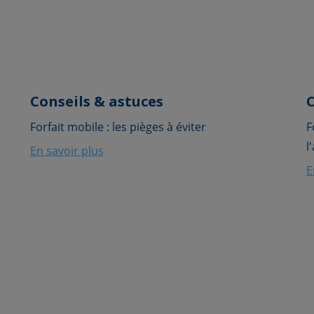
Conseils & astuces
C
Forfait mobile : les pièges à éviter
F
l
En savoir plus
E