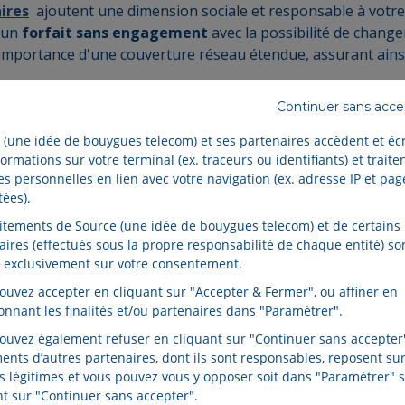
ires
ajoutent une dimension sociale et responsable à votre c
 un
forfait sans engagement
avec la possibilité de change
l'importance d'une couverture réseau étendue, assurant ainsi
Continuer sans acc
 (une idée de bouygues telecom) et ses partenaires accèdent et éc
wi-fi autant que possible
ormations sur votre terminal (ex. traceurs ou identifiants) et traite
s personnelles en lien avec votre navigation (ex. adresse IP et pag
tées).
éduire la consommation de données mobiles. Cela peut inclur
aitements de Source (une idée de bouygues telecom) et de certains
Fi avant de quitter la maison. Et utilisez des applications d
aires (effectués sous la propre responsabilité de chaque entité) so
u Skype, qui peuvent réduire significativement les besoins
 exclusivement sur votre consentement.
ouvez accepter en cliquant sur "Accepter & Fermer", ou affiner en
ionnant les finalités et/ou partenaires dans "Paramétrer".
ouvez également refuser en cliquant sur "Continuer sans accepter"
ments d’autres partenaires, dont ils sont responsables, reposent sur
ts légitimes et vous pouvez vous y opposer soit dans "Paramétrer" s
nt sur "Continuer sans accepter".