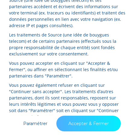
Source (une idée de bouygues telecom) et ses
forfaits
qui offrent la possibilité d'ajuster
partenaires accèdent et écrivent des informations sur
votre allocation de données au fil du temps,
votre terminal (ex. traceurs ou identifiants) et traitent des
données personnelles en lien avec votre navigation (ex.
selon l'évolution de vos besoins.
adresse IP et pages consultées).
En plus de proposer un
forfait flexible
et sans
Les traitements de Source (une idée de bouygues
mauvaises surprises,
Source Mobile innove en
telecom) et de certains partenaires (effectués sous la
transformant les gigas non consommés en fin
propre responsabilité de chaque entité) sont fondés
de mois en gouttes
grâce à leur partenariat avec
exclusivement sur votre consentement.
Lilo. Ces gouttes représentent une monnaie
Vous pouvez accepter en cliquant sur "Accepter &
virtuelle qui peut être attribuée à plus de 1 000
Fermer", ou affiner en sélectionnant les finalités et/ou
associations. Ce mécanisme offre une dimension
partenaires dans "Paramétrer".
supplémentaire à votre choix de
forfait
: non
Vous pouvez également refuser en cliquant sur
seulement vous évitez les surcoûts ou le gaspillage
"Continuer sans accepter". Les traitements d’autres
en choisissant un volume de données adapté à
partenaires, dont ils sont responsables, reposent sur
votre consommation, mais vous contribuez
leurs intérêts légitimes et vous pouvez vous y opposer
soit dans "Paramétrer" soit en cliquant sur "Continuer
également à des causes sociales et
sans accepter".
environnementales.
Paramétrer
Accepter & Fermer