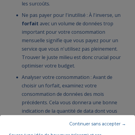
les surcoûts.
Ne pas payer pour l'inutilisé : À l'inverse, un
forfait
avec un volume de données trop
important pour votre consommation
mensuelle signifie que vous payez pour un
service que vous n'utilisez pas pleinement.
Trouver le juste milieu est donc crucial pour
optimiser votre budget.
Analyser votre consommation : Avant de
choisir un forfait, examinez votre
consommation de données des mois
précédents. Cela vous donnera une bonne
indication de la quantité de data dont vous
avez réellement besoin.
Continuer sans accepter →
Flexibilité et ajustements : Privilégiez les