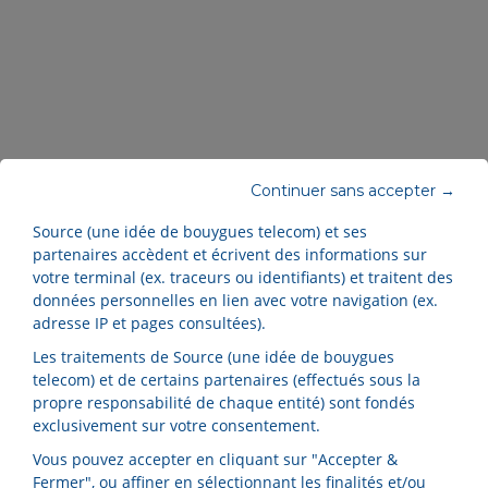
Continuer sans accepter →
Empreinte carbone
Source (une idée de bouygues telecom) et ses
partenaires accèdent et écrivent des informations sur
La sobriété numérique : qu’est-ce que c’est et
votre terminal (ex. traceurs ou identifiants) et traitent des
comment s’y mettre ?
données personnelles en lien avec votre navigation (ex.
adresse IP et pages consultées).
En savoir plus
Les traitements de Source (une idée de bouygues
telecom) et de certains partenaires (effectués sous la
propre responsabilité de chaque entité) sont fondés
exclusivement sur votre consentement.
Vous pouvez accepter en cliquant sur "Accepter &
Fermer", ou affiner en sélectionnant les finalités et/ou